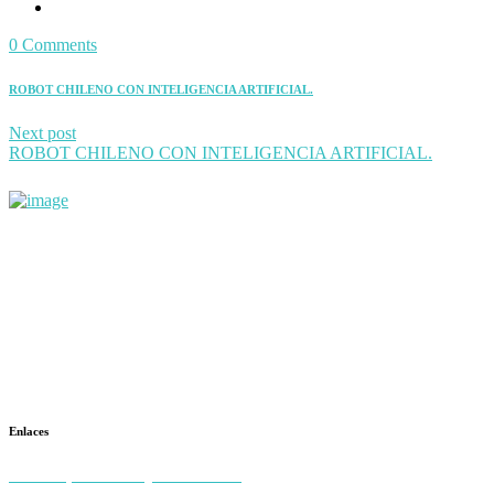
0 Comments
ROBOT CHILENO CON INTELIGENCIA ARTIFICIAL.
Next post
ROBOT CHILENO CON INTELIGENCIA ARTIFICIAL.
+56983108757
contacto@simarobot.com
General Holley 0133, Providencia, Santiago
Enlaces
Políticas, Terminos y condiciones