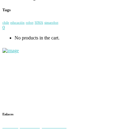
Tags
chile
educación
robot
SIMA
simarobot
0
No products in the cart.
+56983108757
contacto@simarobot.com
General Holley 0133, Providencia, Santiago
Enlaces
Políticas, Terminos y condiciones