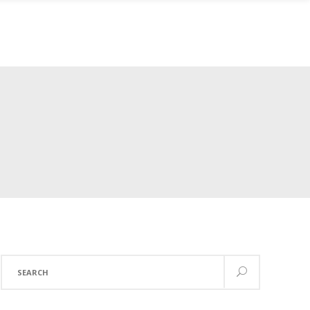
 SESIÓN
Search
for: