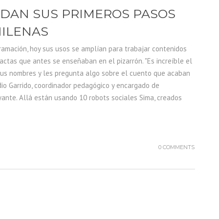
 DAN SUS PRIMEROS PASOS
HILENAS
ramación, hoy sus usos se amplían para trabajar contenidos
ractas que antes se enseñaban en el pizarrón. "Es increíble el
sus nombres y les pregunta algo sobre el cuento que acaban
udio Garrido, coordinador pedagógico y encargado de
yante. Allá están usando 10 robots sociales Sima, creados
0 COMMENTS